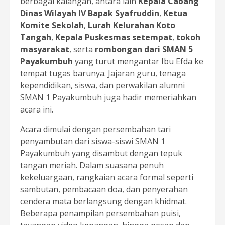
berbagai kalangan, antara lain
Kepala Cabang
Dinas Wilayah IV Bapak Syafruddin
,
Ketua
Komite Sekolah
,
Lurah Kelurahan Koto
Tangah
,
Kepala Puskesmas setempat
,
tokoh
masyarakat
, serta
rombongan dari SMAN 5
Payakumbuh
yang turut mengantar Ibu Efda ke
tempat tugas barunya. Jajaran guru, tenaga
kependidikan, siswa, dan perwakilan alumni
SMAN 1 Payakumbuh juga hadir memeriahkan
acara ini.
Acara dimulai dengan persembahan tari
penyambutan dari siswa-siswi SMAN 1
Payakumbuh yang disambut dengan tepuk
tangan meriah. Dalam suasana penuh
kekeluargaan, rangkaian acara formal seperti
sambutan, pembacaan doa, dan penyerahan
cendera mata berlangsung dengan khidmat.
Beberapa penampilan persembahan puisi,