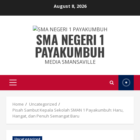
Skip
August 8, 2026
to
content
SMA NEGERI 1
PAYAKUMBUH
MEDIA SMANSAVILLE
Primary
Menu
Home
Uncategorized
Pisah Sambut Kepala Sekolah SMAN 1 Payakumbuh: Haru,
Hangat, dan Penuh Semangat Baru
Uncategorized