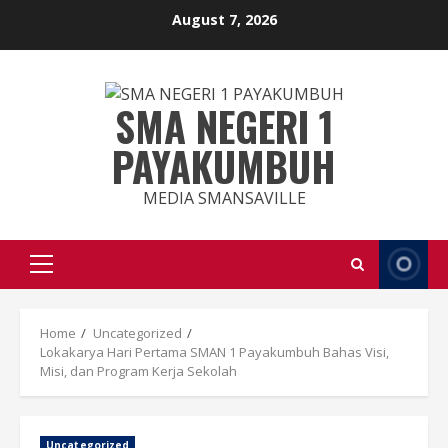
Skip
August 7, 2026
to
content
SMA NEGERI 1
PAYAKUMBUH
MEDIA SMANSAVILLE
Primary
Menu
Home
Uncategorized
Lokakarya Hari Pertama SMAN 1 Payakumbuh Bahas Visi,
Misi, dan Program Kerja Sekolah
Uncategorized