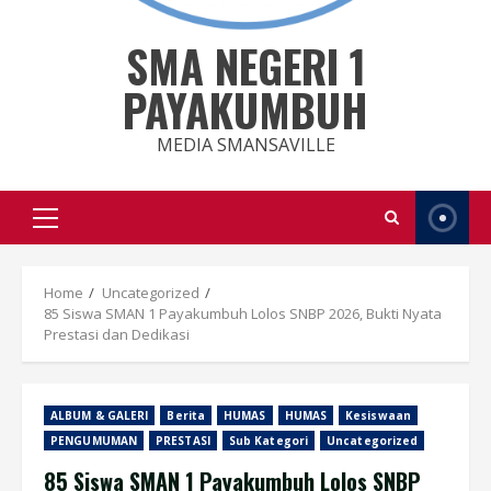
SMA NEGERI 1
PAYAKUMBUH
MEDIA SMANSAVILLE
Primary
Menu
Home
Uncategorized
85 Siswa SMAN 1 Payakumbuh Lolos SNBP 2026, Bukti Nyata
Prestasi dan Dedikasi
ALBUM & GALERI
Berita
HUMAS
HUMAS
Kesiswaan
PENGUMUMAN
PRESTASI
Sub Kategori
Uncategorized
85 Siswa SMAN 1 Payakumbuh Lolos SNBP