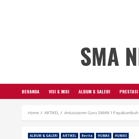
SMA N
BERANDA
VISI & MISI
ALBUM & GALERI
PRESTASI
Home
ARTIKEL
Antusiasme Guru SMAN 1 Payakumbuh d
ALBUM & GALERI
ARTIKEL
Berita
HUMAS
HUMAS