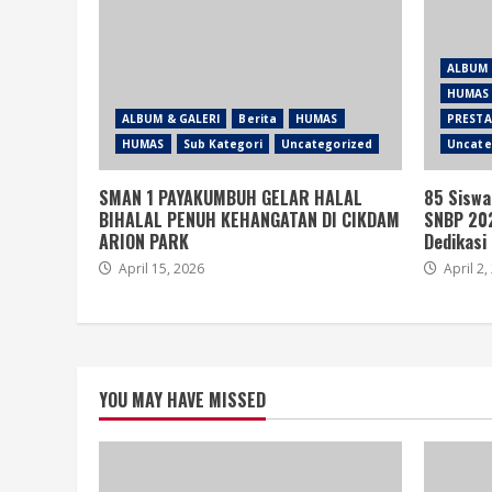
ALBUM 
HUMAS
ALBUM & GALERI
Berita
HUMAS
PRESTA
HUMAS
Sub Kategori
Uncategorized
Uncate
SMAN 1 PAYAKUMBUH GELAR HALAL
85 Siswa
BIHALAL PENUH KEHANGATAN DI CIKDAM
SNBP 202
ARION PARK
Dedikasi
April 15, 2026
April 2,
YOU MAY HAVE MISSED