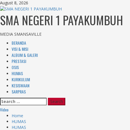
Skip
August 8, 2026
to
content
SMA NEGERI 1 PAYAKUMBUH
MEDIA SMANSAVILLE
Primary
BERANDA
Menu
VISI & MISI
ALBUM & GALERI
PRESTASI
OSIS
HUMAS
KURIKULUM
KESISWAAN
SARPRAS
Search
for:
Video
Home
HUMAS
HUMAS