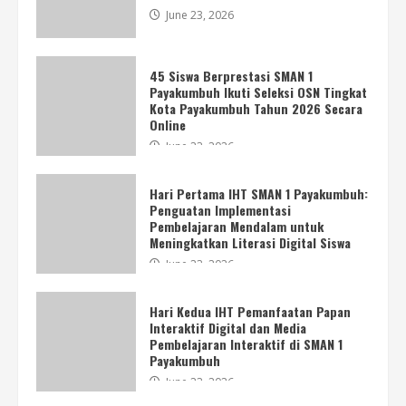
June 23, 2026
45 Siswa Berprestasi SMAN 1
Payakumbuh Ikuti Seleksi OSN Tingkat
Kota Payakumbuh Tahun 2026 Secara
Online
Hari Kedua IHT Pemanfaatan Papan
Interaktif Digital dan Media
June 23, 2026
Pembelajaran Interaktif di SMAN 1
Payakumbuh
4
Hari Pertama IHT SMAN 1 Payakumbuh:
June 23, 2026
Penguatan Implementasi
Pembelajaran Mendalam untuk
Meningkatkan Literasi Digital Siswa
Lokakarya Hari Pertama SMAN 1
June 23, 2026
Payakumbuh Bahas Visi, Misi, dan
Program Kerja Sekolah
May 8, 2026
Hari Kedua IHT Pemanfaatan Papan
5
Interaktif Digital dan Media
Pembelajaran Interaktif di SMAN 1
Payakumbuh
Pemilihan Wakil Kepala Sekolah SMAN
June 23, 2026
1 Payakumbuh Periode 2026–2029
Berlangsung Lancar dan Demokratis