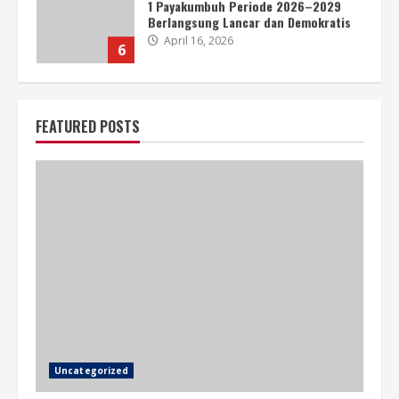
1 Payakumbuh Periode 2026–2029
Berlangsung Lancar dan Demokratis
April 16, 2026
6
SMAN 1 PAYAKUMBUH GELAR HALAL
BIHALAL PENUH KEHANGATAN DI
FEATURED POSTS
CIKDAM ARION PARK
April 15, 2026
7
SPMB Tahap I Jalur Afirmasi dan
Mutasi SMAN 1 Payakumbuh Resmi
Dibuka
June 23, 2026
1
45 Siswa Berprestasi SMAN 1
Payakumbuh Ikuti Seleksi OSN Tingkat
Kota Payakumbuh Tahun 2026 Secara
Uncategorized
Online