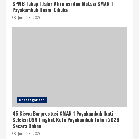
2
June 23, 2026
SPMB Tahap I Jalur Afirmasi dan Mutasi SMAN 1
Payakumbuh Resmi Dibuka
June 23, 2026
Hari Pertama IHT SMAN 1 Payakumbuh:
Penguatan Implementasi
Pembelajaran Mendalam untuk
Meningkatkan Literasi Digital Siswa
3
June 23, 2026
Hari Kedua IHT Pemanfaatan Papan
Interaktif Digital dan Media
Pembelajaran Interaktif di SMAN 1
Payakumbuh
4
June 23, 2026
Uncategorized
45 Siswa Berprestasi SMAN 1 Payakumbuh Ikuti
Seleksi OSN Tingkat Kota Payakumbuh Tahun 2026
Secara Online
June 23, 2026