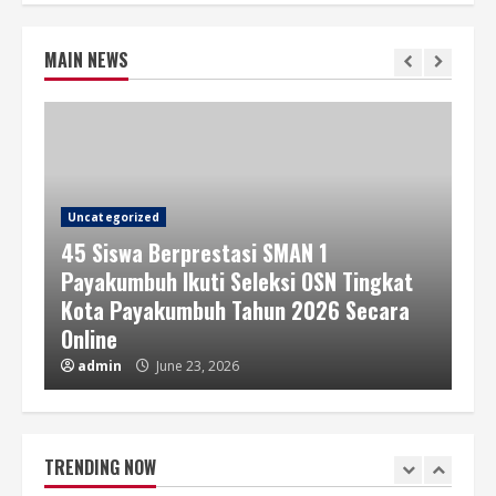
April 16, 2026
6
MAIN NEWS
SMAN 1 PAYAKUMBUH GELAR HALAL
BIHALAL PENUH KEHANGATAN DI
CIKDAM ARION PARK
April 15, 2026
7
Uncategorized
45 Siswa Berprestasi SMAN 1
SPMB Tahap I Jalur Afirmasi dan
Mutasi SMAN 1 Payakumbuh Resmi
Payakumbuh Ikuti Seleksi OSN Tingkat
Dibuka
Kota Payakumbuh Tahun 2026 Secara
June 23, 2026
1
Online
admin
June 23, 2026
45 Siswa Berprestasi SMAN 1
Payakumbuh Ikuti Seleksi OSN Tingkat
Kota Payakumbuh Tahun 2026 Secara
Online
TRENDING NOW
2
June 23, 2026