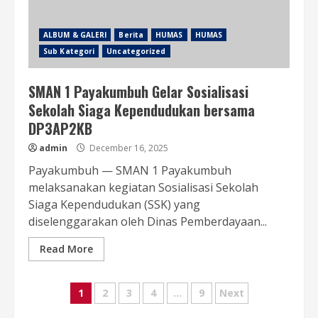
ALBUM & GALERI
Berita
HUMAS
HUMAS
Sub Kategori
Uncategorized
SMAN 1 Payakumbuh Gelar Sosialisasi
Sekolah Siaga Kependudukan bersama
DP3AP2KB
admin
December 16, 2025
Payakumbuh — SMAN 1 Payakumbuh
melaksanakan kegiatan Sosialisasi Sekolah
Siaga Kependudukan (SSK) yang
diselenggarakan oleh Dinas Pemberdayaan...
Read More
Posts
1
2
3
4
…
9
Next