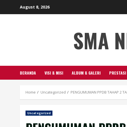
Skip
August 8, 2026
to
content
SMA N
BERANDA
VISI & MISI
ALBUM & GALERI
PRESTASI
Home
Uncategorized
PENGUMUMAN PPDB TAHAP 2 TA
Uncategorized