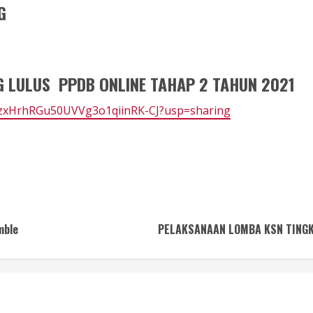
G
 LULUS PPDB ONLINE TAHAP 2 TAHUN 2021
28IzxHrhRGu50UVVg3o1qiinRK-CJ?usp=sharing
mble
PELAKSANAAN LOMBA KSN TINGK