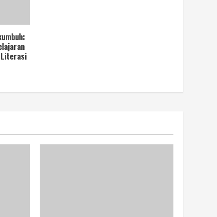
kumbuh:
lajaran
Literasi