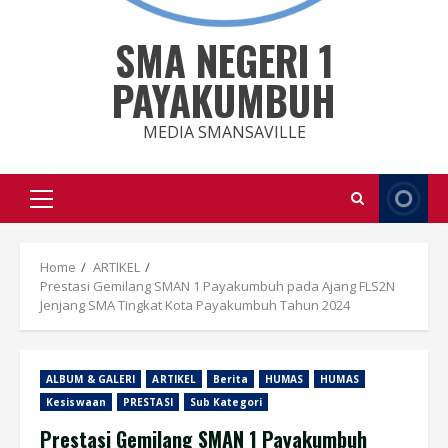
SMA NEGERI 1
PAYAKUMBUH
MEDIA SMANSAVILLE
Primary
Menu
Home
ARTIKEL
Prestasi Gemilang SMAN 1 Payakumbuh pada Ajang FLS2N
Jenjang SMA Tingkat Kota Payakumbuh Tahun 2024
ALBUM & GALERI
ARTIKEL
Berita
HUMAS
HUMAS
Kesiswaan
PRESTASI
Sub Kategori
Prestasi Gemilang SMAN 1 Payakumbuh