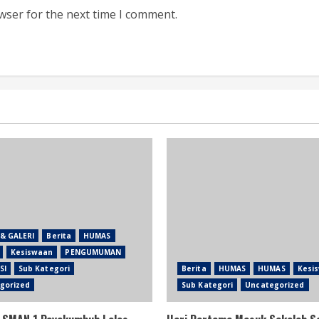
wser for the next time I comment.
& GALERI
Berita
HUMAS
Kesiswaan
PENGUMUMAN
SI
Sub Kategori
Berita
HUMAS
HUMAS
Kesi
gorized
Sub Kategori
Uncategorized