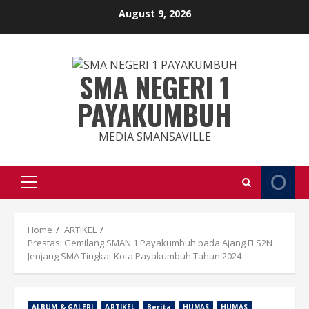
Skip
August 9, 2026
to
content
SMA NEGERI 1
PAYAKUMBUH
MEDIA SMANSAVILLE
Primary
Menu
Home
ARTIKEL
Prestasi Gemilang SMAN 1 Payakumbuh pada Ajang FLS2N
Jenjang SMA Tingkat Kota Payakumbuh Tahun 2024
ALBUM & GALERI
ARTIKEL
Berita
HUMAS
HUMAS