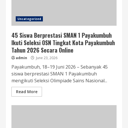
Uncategorized
45 Siswa Berprestasi SMAN 1 Payakumbuh
Ikuti Seleksi OSN Tingkat Kota Payakumbuh
Tahun 2026 Secara Online
admin
June 23, 2026
Payakumbuh, 18–19 Juni 2026 – Sebanyak 45
siswa berprestasi SMAN 1 Payakumbuh
mengikuti Seleksi Olimpiade Sains Nasional...
Read More