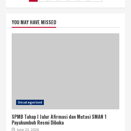
pagination
YOU MAY HAVE MISSED
Uncategorized
SPMB Tahap I Jalur Afirmasi dan Mutasi SMAN 1
Payakumbuh Resmi Dibuka
June 23, 2026