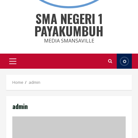
SMA NEGERI 1
PAYAKUMBUH
MEDIA SMANSAVILLE
Primary
Menu
Home
admin
admin