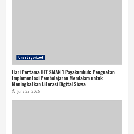
Uncategorized
Hari Pertama IHT SMAN 1 Payakumbuh: Penguatan
Implementasi Pembelajaran Mendalam untuk
Meningkatkan Literasi Digital Siswa
June 23, 2026