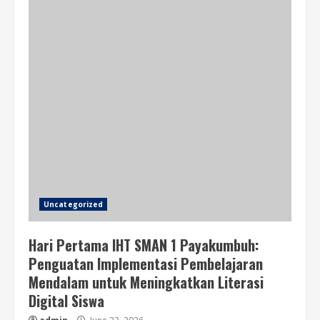
Uncategorized
Hari Pertama IHT SMAN 1 Payakumbuh:
Penguatan Implementasi Pembelajaran
Mendalam untuk Meningkatkan Literasi
Digital Siswa