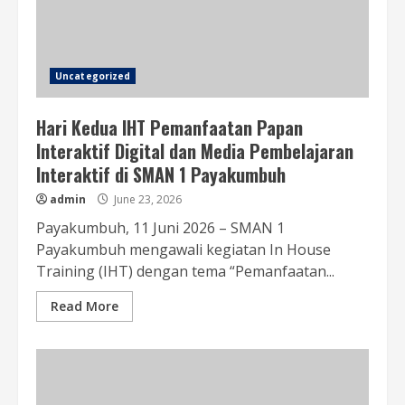
Uncategorized
Hari Kedua IHT Pemanfaatan Papan
Interaktif Digital dan Media Pembelajaran
Interaktif di SMAN 1 Payakumbuh
admin
June 23, 2026
Payakumbuh, 11 Juni 2026 – SMAN 1
Payakumbuh mengawali kegiatan In House
Training (IHT) dengan tema “Pemanfaatan...
Read More