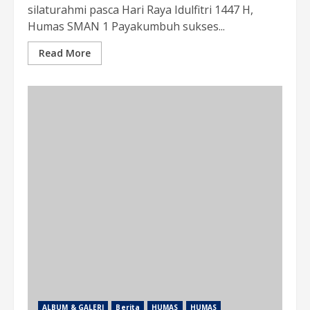
silaturahmi pasca Hari Raya Idulfitri 1447 H,
Humas SMAN 1 Payakumbuh sukses...
Read More
ALBUM & GALERI
Berita
HUMAS
HUMAS