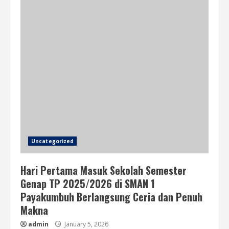
Uncategorized
Hari Pertama Masuk Sekolah Semester
Genap TP 2025/2026 di SMAN 1
Payakumbuh Berlangsung Ceria dan Penuh
Makna
admin
January 5, 2026