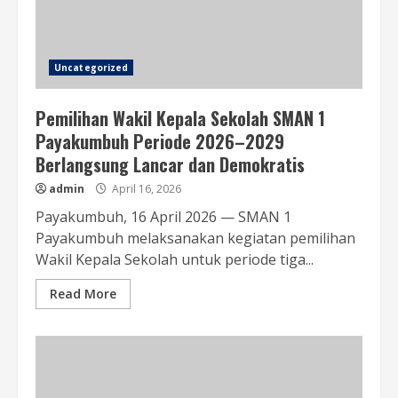
Uncategorized
Pemilihan Wakil Kepala Sekolah SMAN 1
Payakumbuh Periode 2026–2029
Berlangsung Lancar dan Demokratis
admin
April 16, 2026
Payakumbuh, 16 April 2026 — SMAN 1
Payakumbuh melaksanakan kegiatan pemilihan
Wakil Kepala Sekolah untuk periode tiga...
Read More