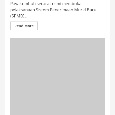
Payakumbuh secara resmi membuka
pelaksanaan Sistem Penerimaan Murid Baru
(SPMB)...
Read More