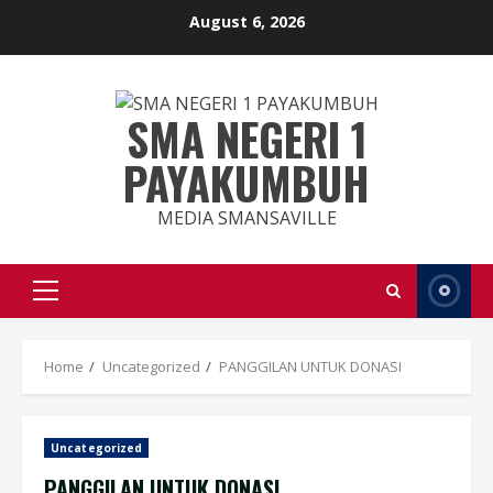
Skip
August 6, 2026
to
content
SMA NEGERI 1
PAYAKUMBUH
MEDIA SMANSAVILLE
Primary
Menu
Home
Uncategorized
PANGGILAN UNTUK DONASI
Uncategorized
PANGGILAN UNTUK DONASI