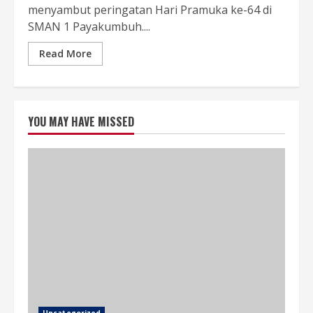
menyambut peringatan Hari Pramuka ke-64 di
SMAN 1 Payakumbuh....
Read More
YOU MAY HAVE MISSED