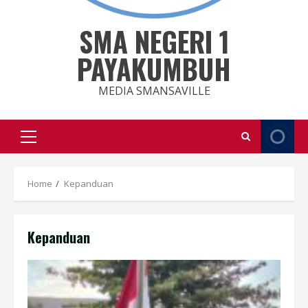
SMA NEGERI 1
PAYAKUMBUH
MEDIA SMANSAVILLE
Primary
Menu
Home
Kepanduan
Kepanduan