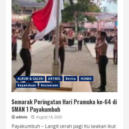
ALBUM & GALERI
ARTIKEL
Berita
HUMAS
Kepanduan
Kesiswaan
Semarak Peringatan Hari Pramuka ke-64 di
SMAN 1 Payakumbuh
admin
August 14, 2025
Payakumbuh – Langit cerah pagi itu seakan ikut