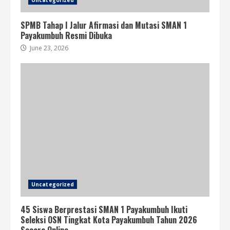
Uncategorized
SPMB Tahap I Jalur Afirmasi dan Mutasi SMAN 1
Payakumbuh Resmi Dibuka
June 23, 2026
Uncategorized
45 Siswa Berprestasi SMAN 1 Payakumbuh Ikuti
Seleksi OSN Tingkat Kota Payakumbuh Tahun 2026