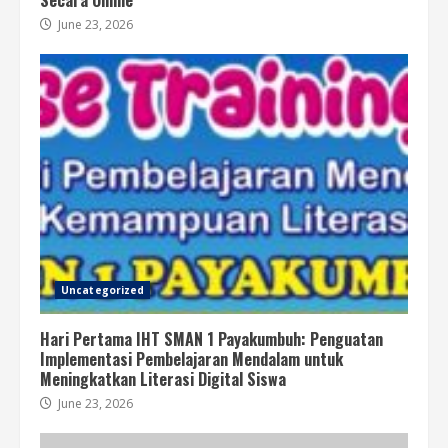
Secara Online
June 23, 2026
Uncategorized
Hari Pertama IHT SMAN 1 Payakumbuh: Penguatan
Implementasi Pembelajaran Mendalam untuk
Meningkatkan Literasi Digital Siswa
June 23, 2026