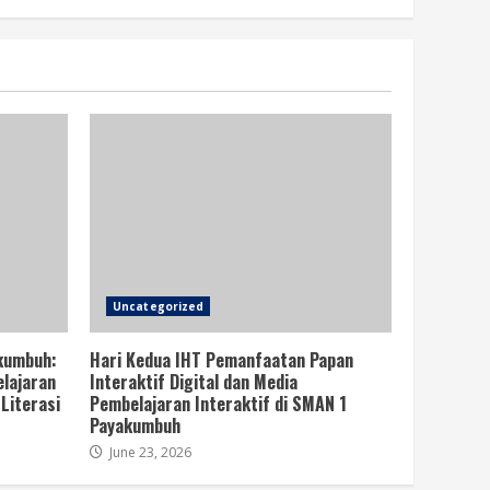
Uncategorized
kumbuh:
Hari Kedua IHT Pemanfaatan Papan
lajaran
Interaktif Digital dan Media
Literasi
Pembelajaran Interaktif di SMAN 1
Payakumbuh
June 23, 2026