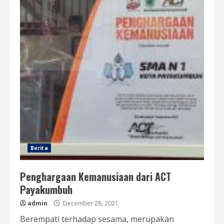
Berita
Penghargaan Kemanusiaan dari ACT
Payakumbuh
admin
December 28, 2021
Berempati terhadap sesama, merupakan