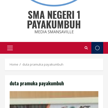
SMA NEGERI 1
PAYAKUMBUH
MEDIA SMANSAVILLE
Primary
Menu
Home
duta pramuka payakumbuh
duta pramuka payakumbuh