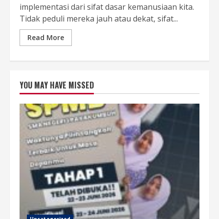
implementasi dari sifat dasar kemanusiaan kita.
Tidak peduli mereka jauh atau dekat, sifat...
Read More
YOU MAY HAVE MISSED