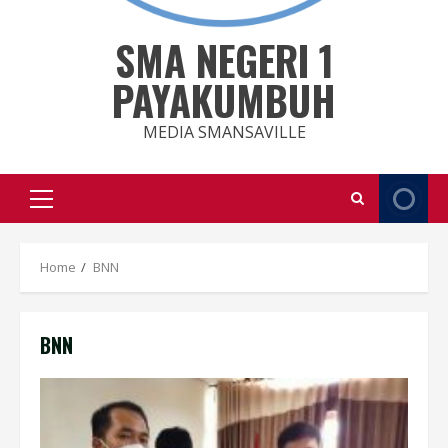
SMA NEGERI 1
PAYAKUMBUH
MEDIA SMANSAVILLE
Primary
Menu
Home
BNN
BNN