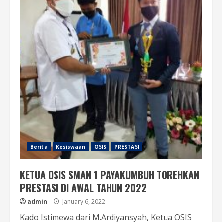
Berita
Kesiswaan
OSIS
PRESTASI
KETUA OSIS SMAN 1 PAYAKUMBUH TOREHKAN
PRESTASI DI AWAL TAHUN 2022
admin
January 6, 2022
Kado Istimewa dari M.Ardiyansyah, Ketua OSIS