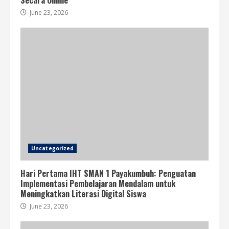
Secara Online
June 23, 2026
Uncategorized
Hari Pertama IHT SMAN 1 Payakumbuh: Penguatan
Implementasi Pembelajaran Mendalam untuk
Meningkatkan Literasi Digital Siswa
June 23, 2026