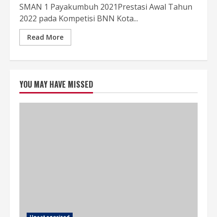
SMAN 1 Payakumbuh 2021Prestasi Awal Tahun
2022 pada Kompetisi BNN Kota...
Read More
YOU MAY HAVE MISSED