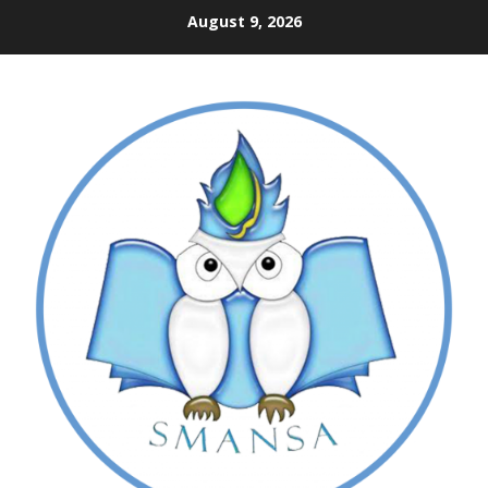
Skip
August 9, 2026
to
content