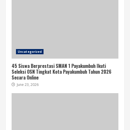
Uncategorized
45 Siswa Berprestasi SMAN 1 Payakumbuh Ikuti
Seleksi OSN Tingkat Kota Payakumbuh Tahun 2026
Secara Online
June 23, 2026