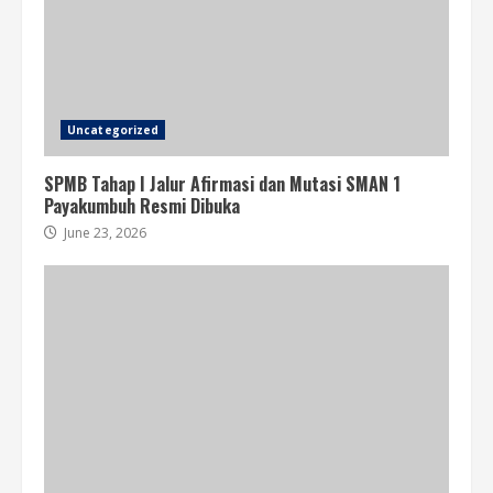
Uncategorized
SPMB Tahap I Jalur Afirmasi dan Mutasi SMAN 1
Payakumbuh Resmi Dibuka
June 23, 2026