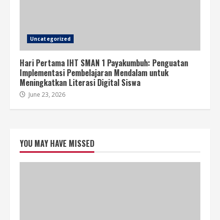
Uncategorized
Hari Pertama IHT SMAN 1 Payakumbuh: Penguatan
Implementasi Pembelajaran Mendalam untuk
Meningkatkan Literasi Digital Siswa
June 23, 2026
YOU MAY HAVE MISSED