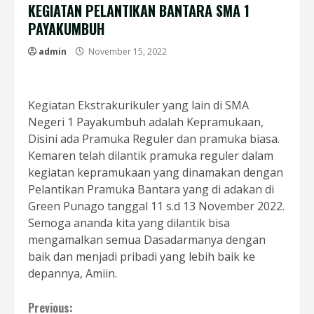
KEGIATAN PELANTIKAN BANTARA SMA 1
PAYAKUMBUH
admin
November 15, 2022
Kegiatan Ekstrakurikuler yang lain di SMA
Negeri 1 Payakumbuh adalah Kepramukaan,
Disini ada Pramuka Reguler dan pramuka biasa.
Kemaren telah dilantik pramuka reguler dalam
kegiatan kepramukaan yang dinamakan dengan
Pelantikan Pramuka Bantara yang di adakan di
Green Punago tanggal 11 s.d 13 November 2022.
Semoga ananda kita yang dilantik bisa
mengamalkan semua Dasadarmanya dengan
baik dan menjadi pribadi yang lebih baik ke
depannya, Amiin.
Continue
Previous: