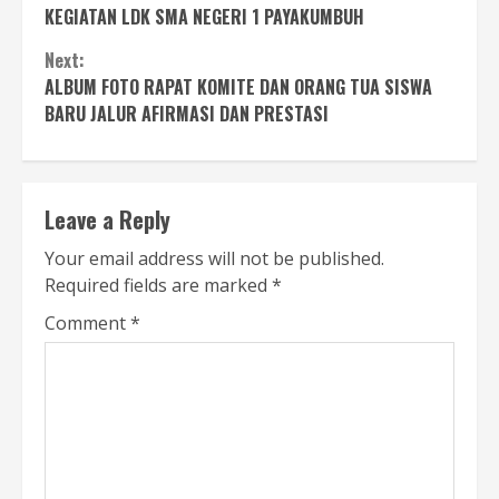
KEGIATAN LDK SMA NEGERI 1 PAYAKUMBUH
Reading
Next:
ALBUM FOTO RAPAT KOMITE DAN ORANG TUA SISWA
BARU JALUR AFIRMASI DAN PRESTASI
Leave a Reply
Your email address will not be published.
Required fields are marked
*
Comment
*