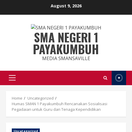
Skip
August 9, 2026
to
content
SMA NEGERI 1
PAYAKUMBUH
MEDIA SMANSAVILLE
Primary
Menu
Home
Uncategorized
Humas SMAN 1 Payakumbuh Rencanakan Sosialisasi
Pegadaian untuk Guru dan Tenaga Kependidikan
Uncategorized