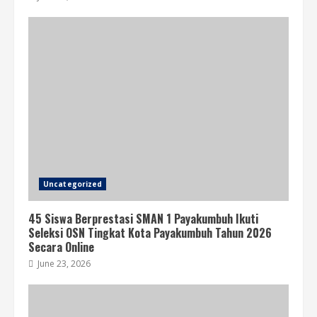
Uncategorized
45 Siswa Berprestasi SMAN 1 Payakumbuh Ikuti
Seleksi OSN Tingkat Kota Payakumbuh Tahun 2026
Secara Online
June 23, 2026