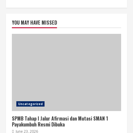
YOU MAY HAVE MISSED
Uncategorized
SPMB Tahap I Jalur Afirmasi dan Mutasi SMAN 1
Payakumbuh Resmi Dibuka
June 23, 2026