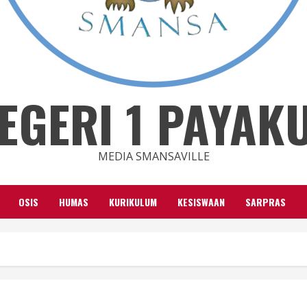
EGERI 1 PAYA
MEDIA SMANSAVILLE
OSIS
HUMAS
KURIKULUM
KESISWAAN
SARPRAS