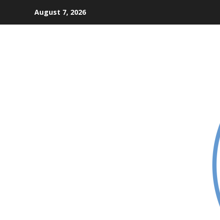
Skip
August 7, 2026
to
content