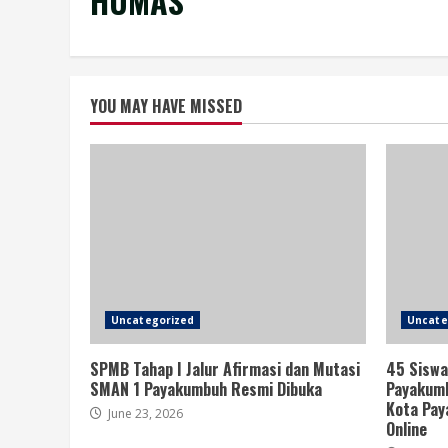
HUMAS
YOU MAY HAVE MISSED
Uncategorized
Uncate
SPMB Tahap I Jalur Afirmasi dan Mutasi
45 Siswa
SMAN 1 Payakumbuh Resmi Dibuka
Payakumb
Kota Pay
June 23, 2026
Online