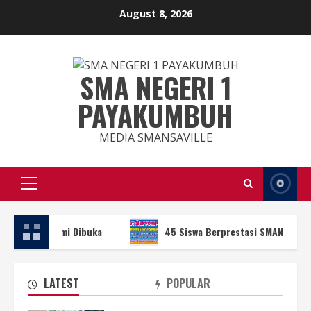
Skip
August 8, 2026
to
content
SMA NEGERI 1
PAYAKUMBUH
MEDIA SMANSAVILLE
Primary
Menu
esmi Dibuka
45 Siswa Berprestasi SMAN 1 Payakumbuh Iku
LATEST
POPULAR