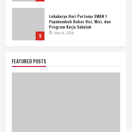
Pemilihan Wakil Kepala Sekolah SMAN
1 Payakumbuh Periode 2026–2029
Berlangsung Lancar dan Demokratis
April 16, 2026
6
SMAN 1 PAYAKUMBUH GELAR HALAL
BIHALAL PENUH KEHANGATAN DI
FEATURED POSTS
CIKDAM ARION PARK
April 15, 2026
7
SPMB Tahap I Jalur Afirmasi dan
Mutasi SMAN 1 Payakumbuh Resmi
Dibuka
June 23, 2026
1
45 Siswa Berprestasi SMAN 1