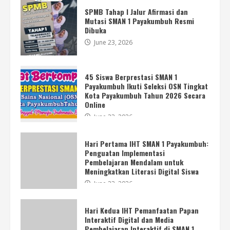
SPMB Tahap I Jalur Afirmasi dan
Mutasi SMAN 1 Payakumbuh Resmi
Dibuka
June 23, 2026
45 Siswa Berprestasi SMAN 1
Payakumbuh Ikuti Seleksi OSN Tingkat
Kota Payakumbuh Tahun 2026 Secara
Online
Hari Kedua IHT Pemanfaatan Papan
Interaktif Digital dan Media
June 23, 2026
Pembelajaran Interaktif di SMAN 1
Payakumbuh
4
Hari Pertama IHT SMAN 1 Payakumbuh:
June 23, 2026
Penguatan Implementasi
Pembelajaran Mendalam untuk
Meningkatkan Literasi Digital Siswa
Lokakarya Hari Pertama SMAN 1
June 23, 2026
Payakumbuh Bahas Visi, Misi, dan
Program Kerja Sekolah
May 8, 2026
Hari Kedua IHT Pemanfaatan Papan
5
Interaktif Digital dan Media
Pembelajaran Interaktif di SMAN 1