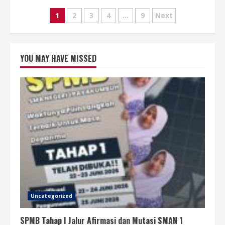
Posts
1
2
3
4
…
9
Next
pagination
YOU MAY HAVE MISSED
Uncategorized
SPMB Tahap I Jalur Afirmasi dan Mutasi SMAN 1