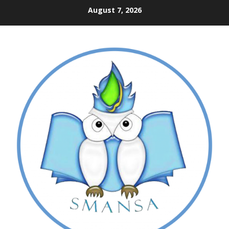
Skip
August 7, 2026
to
content