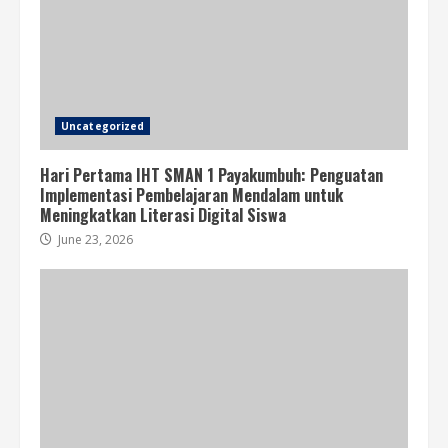
Uncategorized
Hari Pertama IHT SMAN 1 Payakumbuh: Penguatan
Implementasi Pembelajaran Mendalam untuk
Meningkatkan Literasi Digital Siswa
June 23, 2026