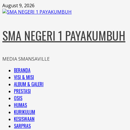
Skip
August 9, 2026
to
content
SMA NEGERI 1 PAYAKUMBUH
MEDIA SMANSAVILLE
Primary
BERANDA
Menu
VISI & MISI
ALBUM & GALERI
PRESTASI
OSIS
HUMAS
KURIKULUM
KESISWAAN
SARPRAS